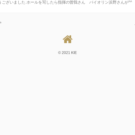
うございました.ホールを写したら指揮の曽我さん バイオリン浜野さんが^^
v
© 2021 KIE