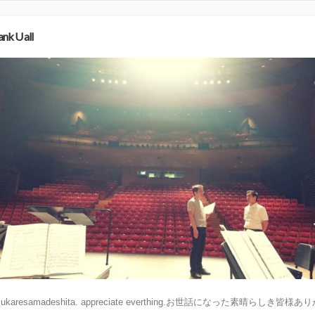
nk U all
sukaresamadeshita. appreciate everthing.お世話になった素晴らしき皆様あ